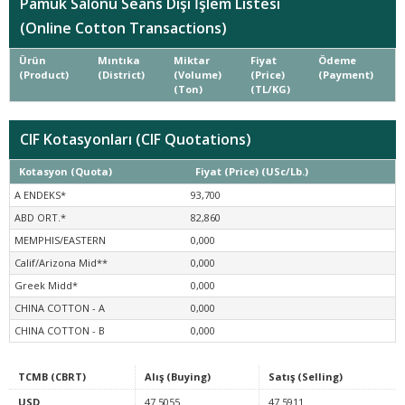
Pamuk Salonu Seans Dışı İşlem Listesi
(Online Cotton Transactions)
Ürün
Mıntıka
Miktar
Fiyat
Ödeme
(Product)
(District)
(Volume)
(Price)
(Payment)
(Ton)
(TL/KG)
CIF Kotasyonları (CIF Quotations)
Kotasyon (Quota)
Fiyat (Price) (USc/Lb.)
A ENDEKS*
93,700
ABD ORT.*
82,860
MEMPHIS/EASTERN
0,000
Calif/Arizona Mid**
0,000
Greek Midd*
0,000
CHINA COTTON - A
0,000
CHINA COTTON - B
0,000
TCMB (CBRT)
Alış (Buying)
Satış (Selling)
USD
47.5055
47.5911