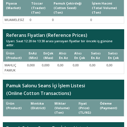
Piyasa
Tüccar
Pamuk Çekirdeği
İşlem Hacmi
(Market)
(Trader)
(Cotton Seed)
(Total Volume)
(Ton)
(Ton)
(Ton)
MUAMELESİZ
0
0
0
Referans Fiyatları (Reference Prices)
Uyarı: Saat 12:20 ile 13:30 arası yansıyan fiyatlar bir önceki iş gününe
aittir.
Ürün
EnAz
EnÇok
Alıcı
Alıcı
Satıcı
Satıcı
(Product)
(Min)
(Max)
En Az
En Çok
En Az
En Çok
MAHLIÇ
0,000
0,000
0,00
0,00
0,00
0,00
PAMUK
Pamuk Salonu Seans İçi İşlem Listesi
(Online Cotton Transactions)
Ürün
Mıntıka
Miktar
Fiyat
Ödeme
(Product)
(District)
(Volume)
(Price)
(Payment)
(Ton)
(TL/KG)